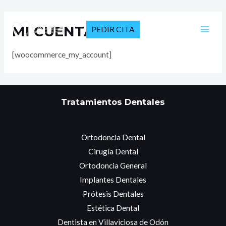
Ir
al
MI CUENTA
PEDIR CITA
contenido
MAI
[woocommerce_my_account]
MEN
Tratamientos Dentales
Ortodoncia Dental
Cirugía Dental
Ortodoncia General
Implantes Dentales
Prótesis Dentales
Estética Dental
Dentista en Villaviciosa de Odón