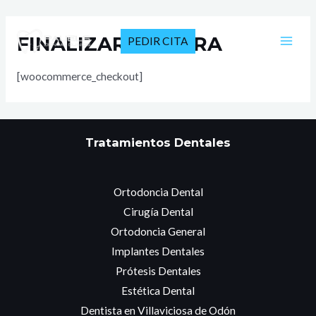
Ir
al
FINALIZAR COMPRA
PEDIR CITA
contenido
MAI
[woocommerce_checkout]
MEN
Tratamientos Dentales
Ortodoncia Dental
Cirugía Dental
Ortodoncia General
Implantes Dentales
Prótesis Dentales
Estética Dental
Dentista en Villaviciosa de Odón